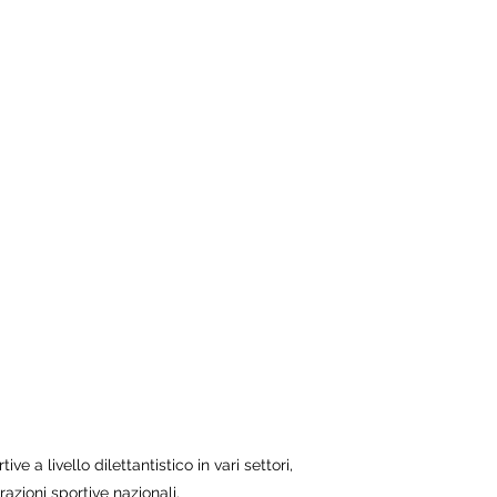
Indirizzo
di Tombolo - via Tiepolo 6
o San Martino - via Provinciale 51
e a livello dilettantistico in vari settori,
razioni sportive nazionali.