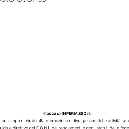
IMPERIA SSD r.l.
Contattaci
centrosportivo@imperia2017.org
Sede 
3519103559
Sede di Camp
©2022 di IMPERIA SSD r.l.
 cui scopo è mirato alla promozione e divulgazione delle attività sportiv
 guida e direttive del C.O.N.I., dei regolamenti e degli statuti delle fede