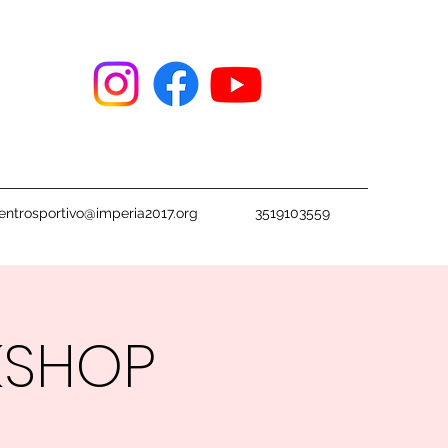
entrosportivo@imperia2017.org
3519103559
KSHOP