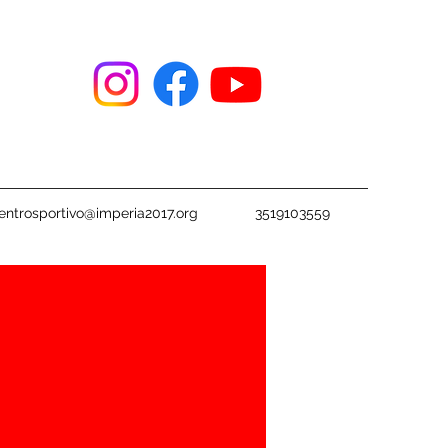
entrosportivo@imperia2017.org
3519103559