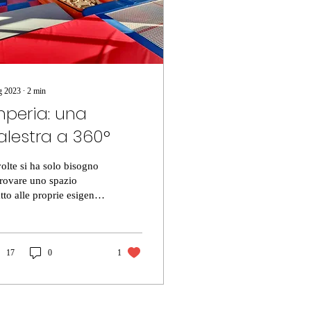
g 2023
∙
2
min
mperia: una
alestra a 360°
olte si ha solo bisogno
trovare uno spazio
tto alle proprie esigenze
ecessità. Non si tratta di
po, impegni vari o...
17
0
1