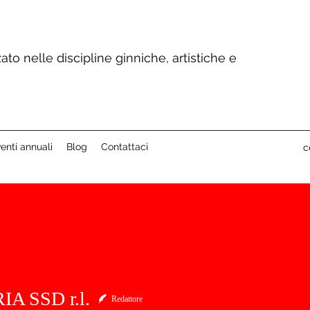
ato nelle discipline ginniche, artistiche e
enti annuali
Blog
Contattaci
c
A SSD r.l.
Redattore