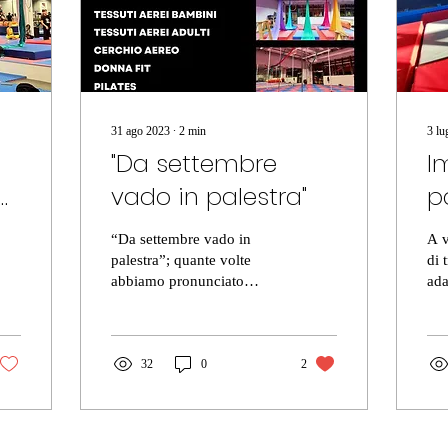
31 ago 2023
∙
2
min
3 lu
"Da settembre
I
vado in palestra"
p
“Da settembre vado in
A v
palestra”; quante volte
di 
abbiamo pronunciato
ada
questa frase. Settembre è
e n
cominciato oramai da
tem
qualche giorno e con...
32
0
2