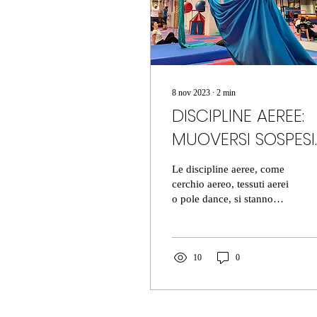
8 nov 2023
∙
2
min
DISCIPLINE AEREE:
MUOVERSI SOSPESI
DA TERRA
Le discipline aeree, come
cerchio aereo, tessuti aerei
o pole dance, si stanno
diffondendo molto
velocemente negli ultimi
anni, riuscendo...
10
0